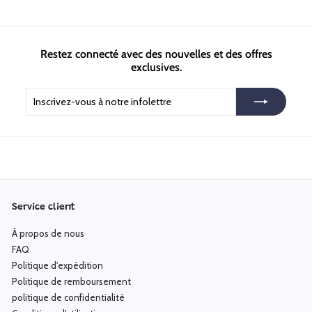
Restez connecté avec des nouvelles et des offres
exclusives.
Inscrivez-
S'inscrire
vous
à
notre
infolettre
Service client
À propos de nous
FAQ
Politique d'expédition
Politique de remboursement
politique de confidentialité