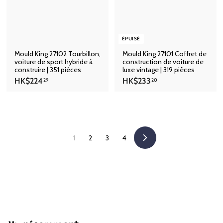
2
2
0
9
ÉPUISÉ
Mould King 27102 Tourbillon,
Mould King 27101 Coffret de
voiture de sport hybride à
construction de voiture de
construire | 351 pièces
luxe vintage | 319 pièces
H
H
HK$224
HK$233
29
20
K
K
$
$
2
2
2
3
4
3
.
.
1
2
3
4
S
2
2
u
9
0
i
v
a
n
t