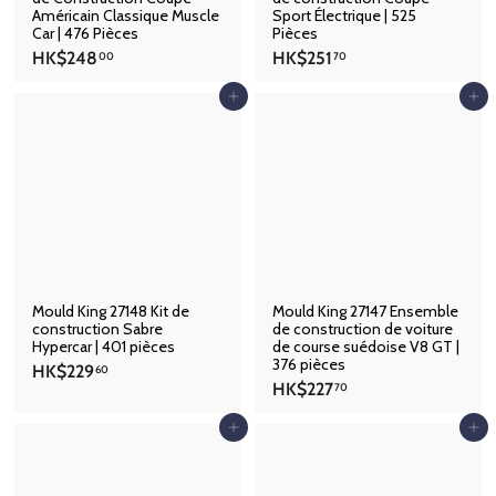
Américain Classique Muscle
Sport Électrique | 525
Car | 476 Pièces
Pièces
H
H
HK$248
HK$251
00
70
K
K
$
$
Ajouter au panier
Ajouter au panier
2
2
4
5
8
1
.
.
0
7
0
0
Mould King 27148 Kit de
Mould King 27147 Ensemble
construction Sabre
de construction de voiture
Hypercar | 401 pièces
de course suédoise V8 GT |
376 pièces
H
HK$229
60
H
HK$227
K
70
K
$
$
Ajouter au panier
Ajouter au panier
2
2
2
2
9
7