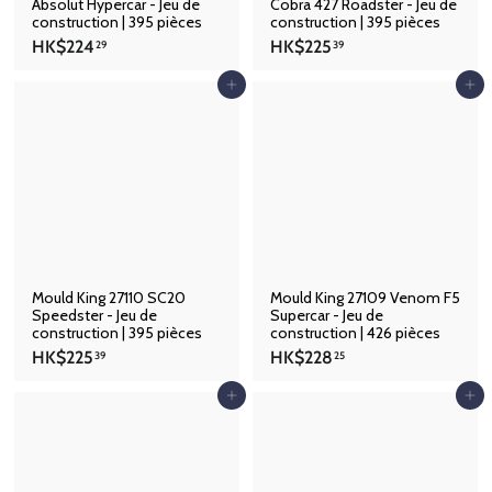
Absolut Hypercar - Jeu de
Cobra 427 Roadster - Jeu de
construction | 395 pièces
construction | 395 pièces
H
H
HK$224
HK$225
29
39
K
K
$
$
Ajouter au panier
Ajouter au panier
2
2
2
2
4
5
.
.
2
3
9
9
Mould King 27110 SC20
Mould King 27109 Venom F5
Speedster - Jeu de
Supercar - Jeu de
construction | 395 pièces
construction | 426 pièces
H
H
HK$225
HK$228
39
25
K
K
$
$
Ajouter au panier
Ajouter au panier
2
2
2
2
5
8
.
.