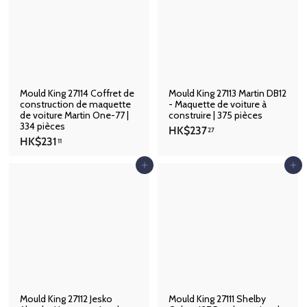
9
.
.
6
1
0
4
Mould King 27114 Coffret de
Mould King 27113 Martin DB12
construction de maquette
- Maquette de voiture à
de voiture Martin One-77 |
construire | 375 pièces
334 pièces
H
HK$237
27
H
HK$231
K
11
K
$
$
Ajouter au panier
Ajouter au panier
2
2
3
3
7
1
.
.
2
1
7
1
Mould King 27112 Jesko
Mould King 27111 Shelby