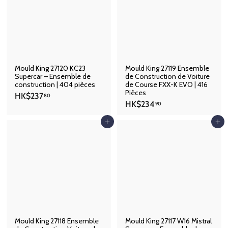
.
.
7
8
0
0
Mould King 27120 KC23
Mould King 27119 Ensemble
Supercar – Ensemble de
de Construction de Voiture
construction | 404 pièces
de Course FXX-K EVO | 416
Pièces
H
HK$237
80
H
HK$234
K
90
K
$
$
Ajouter au panier
Ajouter au panier
2
2
3
3
7
4
.
.
8
9
0
0
Mould King 27118 Ensemble
Mould King 27117 W16 Mistral