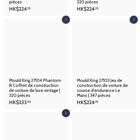
pièces
320 pièces
H
H
HK$224
HK$224
29
29
K
K
$
$
Ajouter au panier
Ajouter au panier
2
2
2
2
4
4
.
.
2
2
9
9
Mould King 27104 Phantom
Mould King 27103 Jeu de
III Coffret de construction
construction de voiture de
de voiture de luxe vintage |
course d'endurance Le
320 pièces
Mans | 347 pièces
H
H
HK$233
HK$224
20
29
K
K
$
$
Ajouter au panier
2
2
3
2
3
4
.
.