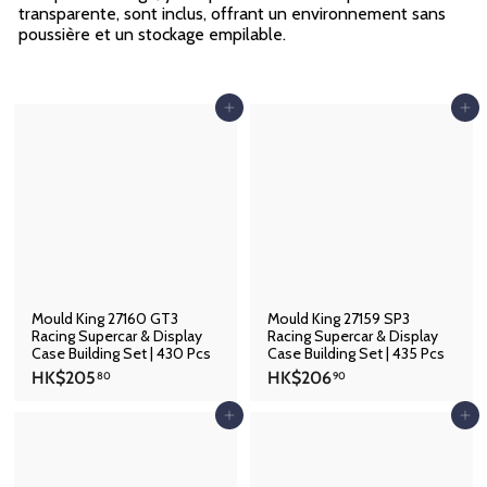
p
transparente, sont inclus, offrant un environnement sans
poussière et un stockage empilable.
Ajouter au panier
Ajouter au panier
Mould King 27160 GT3
Mould King 27159 SP3
Racing Supercar & Display
Racing Supercar & Display
Case Building Set | 430 Pcs
Case Building Set | 435 Pcs
H
H
HK$205
HK$206
80
90
K
K
$
$
Ajouter au panier
Ajouter au panier
2
2
0
0
5
6