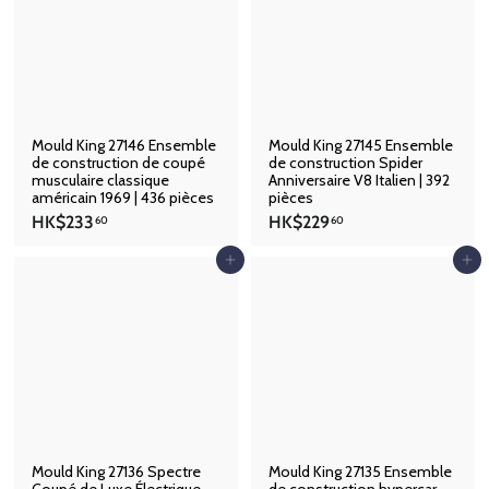
.
.
6
7
0
0
Mould King 27146 Ensemble
Mould King 27145 Ensemble
de construction de coupé
de construction Spider
musculaire classique
Anniversaire V8 Italien | 392
américain 1969 | 436 pièces
pièces
H
H
HK$233
HK$229
60
60
K
K
$
$
Ajouter au panier
Ajouter au panier
2
2
3
2
3
9
.
.
6
6
0
0
Mould King 27136 Spectre
Mould King 27135 Ensemble
Coupé de Luxe Électrique
de construction hypercar