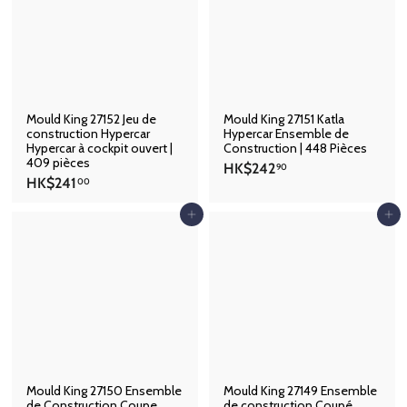
.
9
0
0
0
Mould King 27152 Jeu de
Mould King 27151 Katla
construction Hypercar
Hypercar Ensemble de
Hypercar à cockpit ouvert |
Construction | 448 Pièces
409 pièces
H
HK$242
90
H
HK$241
K
00
K
$
$
Ajouter au panier
Ajouter au panier
2
2
4
4
2
1
.
.
9
0
0
0
Mould King 27150 Ensemble
Mould King 27149 Ensemble
de Construction Coupe
de construction Coupé