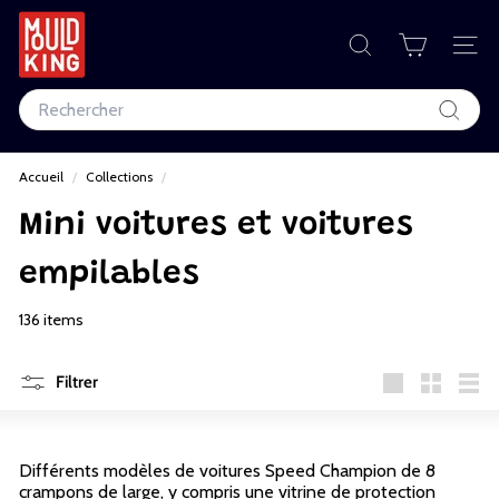
Passer
au
M
contenu
RECHERCHER
NAV
o
Search
u
Recher
l
Accueil
/
Collections
/
d
Mini voitures et voitures
K
i
empilables
n
136 items
g
Filtrer
C
Grande
Petit
List
o
r
Différents modèles de voitures Speed ​​Champion de 8
crampons de large, y compris une vitrine de protection