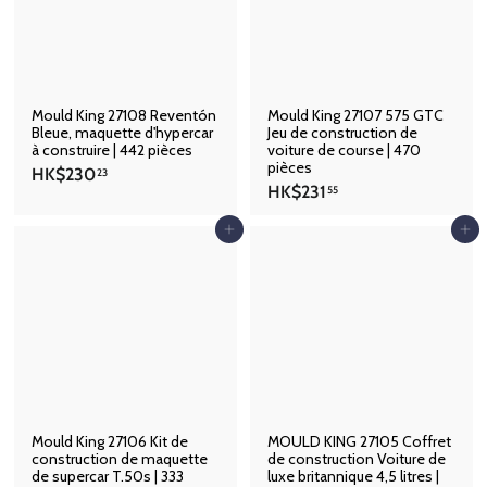
3
2
9
5
Mould King 27108 Reventón
Mould King 27107 575 GTC
Bleue, maquette d'hypercar
Jeu de construction de
à construire | 442 pièces
voiture de course | 470
pièces
H
HK$230
23
H
HK$231
K
55
K
$
$
Ajouter au panier
Ajouter au panier
2
2
3
3
0
1
.
.
2
5
3
5
Mould King 27106 Kit de
MOULD KING 27105 Coffret
construction de maquette
de construction Voiture de
de supercar T.50s | 333
luxe britannique 4,5 litres |