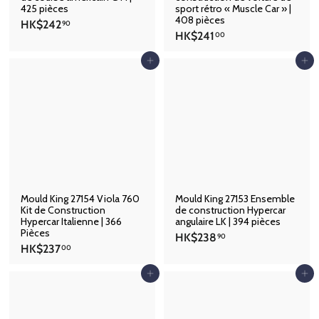
425 pièces
sport rétro « Muscle Car » |
408 pièces
H
HK$242
90
H
HK$241
K
00
K
$
$
Ajouter au panier
Ajouter au panier
2
2
4
4
2
1
.
.
9
0
0
0
Mould King 27154 Viola 760
Mould King 27153 Ensemble
Kit de Construction
de construction Hypercar
Hypercar Italienne | 366
angulaire LK | 394 pièces
Pièces
H
HK$238
90
H
HK$237
K
00
K
$
$
Ajouter au panier
Ajouter au panier
2
2
3
3
8
7
.