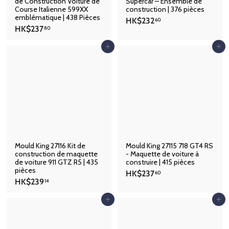
de Construction Voiture de
Supercar – Ensemble de
Course Italienne 599XX
construction | 376 pièces
emblématique | 438 Pièces
H
HK$232
60
H
HK$237
K
80
K
$
$
Ajouter au panier
Ajouter au panier
2
2
3
3
2
7
.
.
6
8
0
0
Mould King 27116 Kit de
Mould King 27115 718 GT4 RS
construction de maquette
- Maquette de voiture à
de voiture 911 GTZ R5 | 435
construire | 415 pièces
pièces
H
HK$237
60
H
HK$239
K
14
K
$
$
Ajouter au panier
Ajouter au panier
2
2
3
3
7