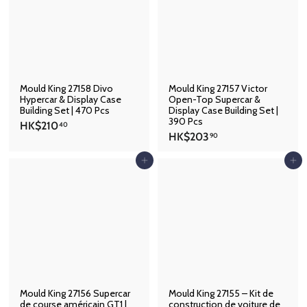
.
.
8
9
0
0
Mould King 27158 Divo
Mould King 27157 Victor
Hypercar & Display Case
Open-Top Supercar &
Building Set | 470 Pcs
Display Case Building Set |
390 Pcs
H
HK$210
40
H
HK$203
K
90
K
$
$
Ajouter au panier
Ajouter au panier
2
2
1
0
0
3
.
.
4
9
0
0
Mould King 27156 Supercar
Mould King 27155 – Kit de
de course américain GT1 |
construction de voiture de