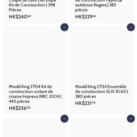
Kit de Construction | 398
suédoise Regera | 383
Pièces
pièces
H
H
HK$240
HK$229
60
60
K
K
$
$
Ajouter au panier
Ajouter au panier
2
2
4
2
0
9
.
.
6
6
0
0
Mould King 27134 Kit de
Mould King 27133 Ensemble
construction voiture de
de construction SUV XC60 |
course Impresa WRC 2004 |
380 pièces
445 pièces
H
HK$231
70
H
HK$236
K
80
K
$
$
Ajouter au panier
Ajouter au panier
2
2
3
3
1
6