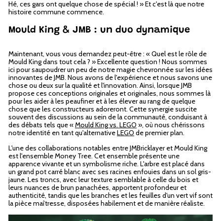
Hé, ces gars ont quelque chose de spécial ! » Et c'est là que notre
histoire commune commence.
Mould King & JMB : un duo dynamique
Maintenant, vous vous demandez peut-être : « Quel est le rôle de
Mould King dans tout cela ? » Excellente question ! Nous sommes
ici pour saupoudrer un peu de notre magie chevronnée sur les idées
innovantes de JMB. Nous avons de l'expérience et nous savons une
chose ou deux sur la qualité et l'innovation. Ainsi, lorsque JMB
propose ces conceptions originales et originales, nous sommes là
pour les aider à les peaufiner et à les élever au rang de quelque
chose que les constructeurs adoreront. Cette synergie suscite
souvent des discussions au sein de la communauté, conduisant à
des débats tels que «
Mould King vs. LEGO
», où nous chérissons
notre identité en tant qu'alternative
LEGO
de premier plan.
L'une des collaborations notables entre JMBricklayer et Mould King
est l'ensemble Money Tree. Cet ensemble présente une
apparence vivante et un symbolisme riche. L'arbre est placé dans
un grand pot carré blanc avec ses racines enfouies dans un sol gris-
jaune. Les troncs, avec leur texture semblable à celle du bois et
leurs nuances de brun panachées, apportent profondeur et
authenticité, tandis que les branches et les feuilles d'un vert vif sont
la pièce maîtresse, disposées habilement et de manière réaliste.