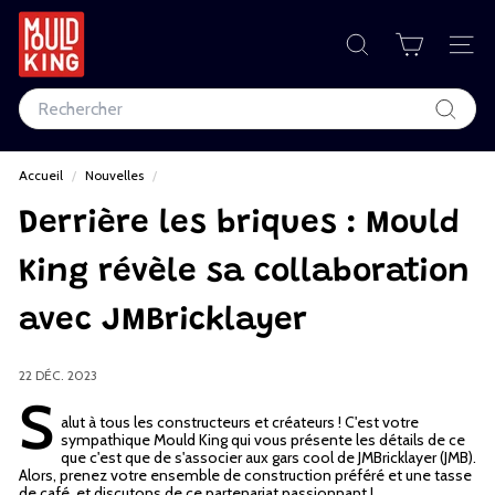
Passer
au
M
contenu
RECHERCHER
NAV
o
Search
u
Recher
l
Accueil
/
Nouvelles
/
d
Derrière les briques : Mould
K
i
King révèle sa collaboration
n
avec JMBricklayer
g
22 DÉC. 2023
C
S
alut à tous les constructeurs et créateurs ! C'est votre
o
sympathique Mould King qui vous présente les détails de ce
que c'est que de s'associer aux gars cool de JMBricklayer (JMB).
r
Alors, prenez votre ensemble de construction préféré et une tasse
de café, et discutons de ce partenariat passionnant !